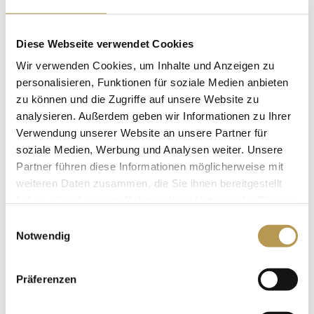
gering, sie wird über Aufgüsse gesteuert und liegt bei 5
bis 30 %, was viele Menschen als angenehm empfinden.
Diese Webseite verwendet Cookies
Diese Sauna kann bei Kreislaufproblemen sehr positiv
Wir verwenden Cookies, um Inhalte und Anzeigen zu
wirken.
personalisieren, Funktionen für soziale Medien anbieten
zu können und die Zugriffe auf unsere Website zu
Klimasauna
analysieren. Außerdem geben wir Informationen zu Ihrer
Verwendung unserer Website an unsere Partner für
Dieses auch Bio-Sauna oder Sanarium genannte
soziale Medien, Werbung und Analysen weiter. Unsere
Schwitzbad ist wie die finnische Sauna aus Holz
Partner führen diese Informationen möglicherweise mit
gearbeitet und empfängt ihre Besucher mit moderaten
weiteren Daten zusammen, die Sie ihnen bereitgestellt
haben oder die sie im Rahmen Ihrer Nutzung der Dienste
25 bis 55 °C Wärme und etwa 50 % Luftfeuchtigkeit.
gesammelt haben.
Einwilligungsauswahl
Ein Gang ins Sanarium kann bis zu 30 Minuten dauern,
Notwendig
verbessert die Mobilität der Muskeln und Gelenke und
lindert mitunter rheumatische Beschwerden. Weiteres
Präferenzen
Plus: Herz und Kreislauf werden in dem gemäßigten