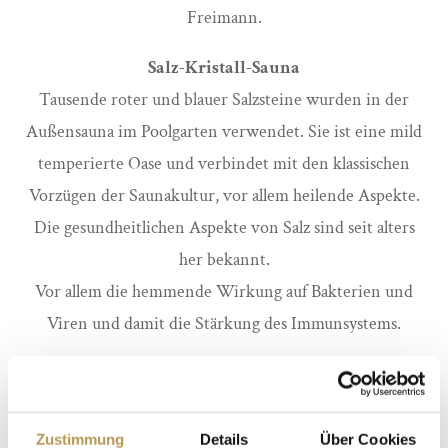
Freimann.
Salz-Kristall-Sauna
Tausende roter und blauer Salzsteine wurden in der
Außensauna im Poolgarten verwendet. Sie ist eine mild
temperierte Oase und verbindet mit den klassischen
Vorzügen der Saunakultur, vor allem heilende Aspekte.
Die gesundheitlichen Aspekte von Salz sind seit alters
her bekannt.
Vor allem die hemmende Wirkung auf Bakterien und
Viren und damit die Stärkung des Immunsystems.
Akazien Sauna
Die Temperatur in dem aus Holz gestalteten Raum
beträgt zwischen 70 und 90 °C. Die Luftfeuchtigkeit ist
Zustimmung
Details
Über Cookies