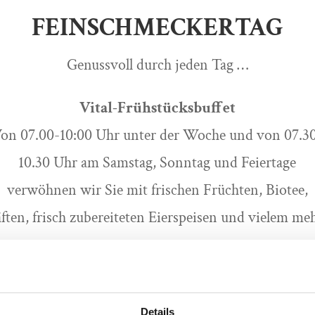
FEINSCHMECKERTAG
Genussvoll durch jeden Tag …
Vital-Frühstücksbuffet
on 07.00-10:00 Uhr unter der Woche und von 07.3
10.30 Uhr am Samstag, Sonntag und Feiertage
verwöhnen wir Sie mit frischen Früchten, Biotee,
ften, frisch zubereiteten Eierspeisen und vielem me
Kaffee und Kuchen
äglich von 14.00-17.00 Uhr bieten wir Ihnen à la car
Details