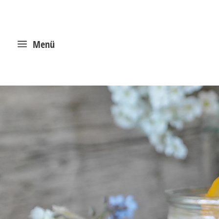
a
Menü