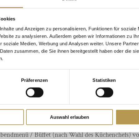
eine leckere Auswahl an Kuchen zum Kaffee – im
Sommer auch auf unserer Terrasse.
Cookies
nhalte und Anzeigen zu personalisieren, Funktionen für soziale
Mittagskarte
Website zu analysieren. Außerdem geben wir Informationen zu I
Von 12 – 14 Uhr können Sie aus der kleine Karte in
r soziale Medien, Werbung und Analysen weiter. Unsere Partner
 Daten zusammen, die Sie ihnen bereitgestellt haben oder die s
unserem Restaurant l´ami – im Sommer auch auf
n.
unserer Terrasse – wählen.
Bitte reservieren Sie dazu Ihren Tisch vorab an der
Präferenzen
Statistiken
Rezeption.
FREUND’liche Dinnervariatonen
Auswahl erlauben
Im Rahmen der Halbpension servieren wir unser
bendmenü / Büffet (nach Wahl des Küchenchefs) v