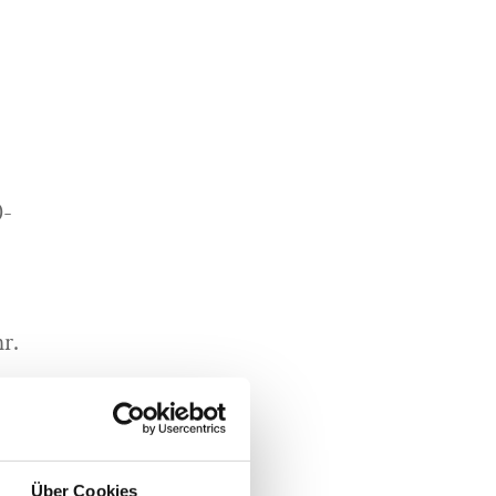
0-
hr.
te
Über Cookies