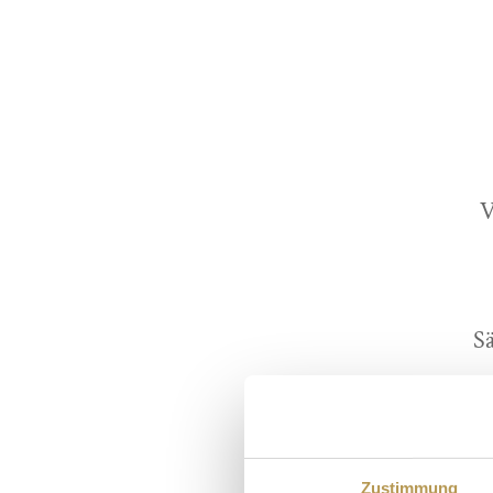
V
Sä
T
Zustimmung