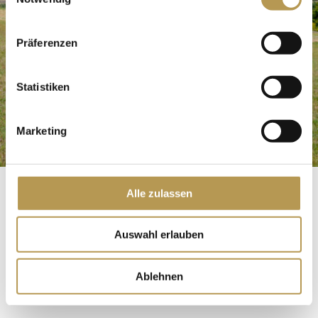
Präferenzen
Statistiken
Marketing
Alle zulassen
Pure Entspannung
Auswahl erlauben
WELLNESS AM
Ablehnen
EDERSEE IM