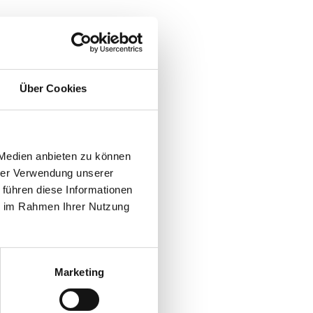
h jeden Tag ..
bestehend aus:
Über Cookies
en, Brot, Croissants,
en, Müsli, Kuchen,
 Medien anbieten zu können
hrer Verwendung unserer
 führen diese Informationen
ie im Rahmen Ihrer Nutzung
hstück an.
Marketing