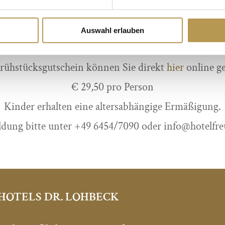
Montag bis Freitag von 07.00 bis 10.00 Uhr
Samstag und Sonntag von 07.30 bis 10.30 Uhr
Auswahl erlauben
rraschen Sie Ihre Lieben mit einem FREUND Gutsch
Frühstücksgutschein können Sie direkt
hier
online ge
€ 29,50 pro Person
Kinder erhalten eine altersabhängige Ermäßigung.
ung bitte unter +49 6454/7090 oder info@hotelfre
HOTELS DR. LOHBECK