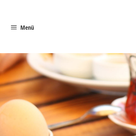
a
Menü