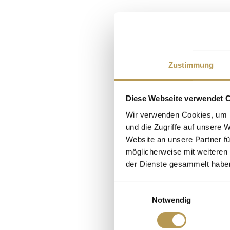
Auch als Tage
Täglich erwar
Zustimmung
frischen Früchten, B
Diese Webseite verwendet 
Wurst- und Käsesp
Wir verwenden Cookies, um I
und die Zugriffe auf unsere 
Website an unsere Partner fü
möglicherweise mit weiteren
der Dienste gesammelt habe
Immer Son
Einwilligungsauswahl
Notwendig