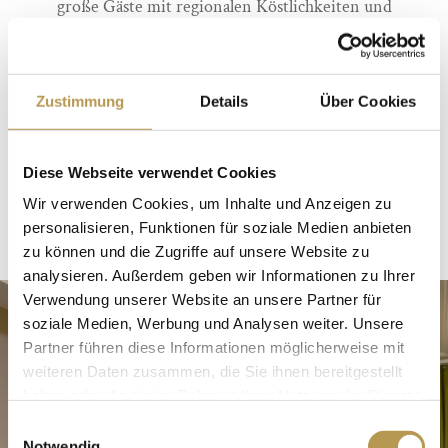
große Gäste mit regionalen Köstlichkeiten und
kindgerechten Lieblingsgerichten. Selbst
wählerische Esser finden dank unserer
abwechslungsreichen
Kinderkarte
garantiert
Zustimmung
Details
Über Cookies
etwas Leckeres!
Diese Webseite verwendet Cookies
FAMILIENURLAUB PLANEN
Wir verwenden Cookies, um Inhalte und Anzeigen zu
personalisieren, Funktionen für soziale Medien anbieten
zu können und die Zugriffe auf unsere Website zu
analysieren. Außerdem geben wir Informationen zu Ihrer
Verwendung unserer Website an unsere Partner für
soziale Medien, Werbung und Analysen weiter. Unsere
Partner führen diese Informationen möglicherweise mit
weiteren Daten zusammen, die Sie ihnen bereitgestellt
haben oder die sie im Rahmen Ihrer Nutzung der Dienste
gesammelt haben.
Einwilligungsauswahl
Notwendig