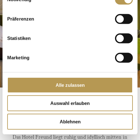
Präferenzen
Statistiken
Marketing
Alle zulassen
FAMILIENFREUNDLI
Auswahl erlauben
CHE ZIMMER
Ablehnen
Das Hotel Freund liegt ruhig und idyllisch mitten in