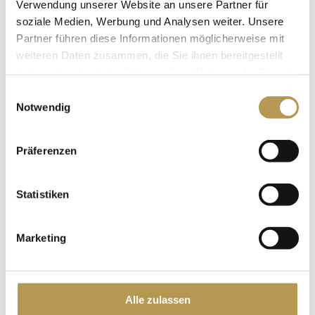
Verwendung unserer Website an unsere Partner für
soziale Medien, Werbung und Analysen weiter. Unsere
Partner führen diese Informationen möglicherweise mit
weiteren Daten zusammen, die Sie ihnen bereitgestellt
URLAUB MIT DEM
haben oder die sie im Rahmen Ihrer Nutzung der Dienste
gesammelt haben.
EIGENEN PFERD
Einwilligungsauswahl
Notwendig
Präferenzen
Statistiken
Marketing
REITSTUNDEN IM HOTEL
Alle zulassen