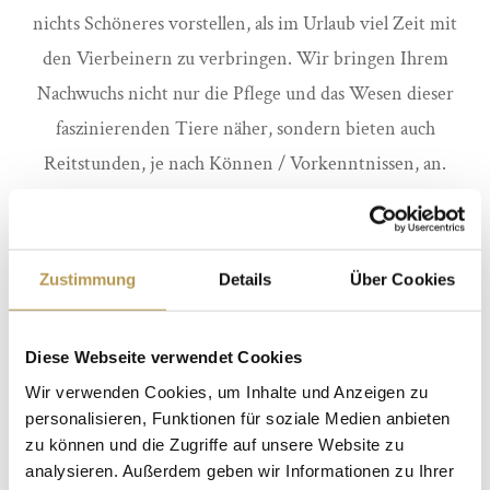
nichts Schöneres vorstellen, als im Urlaub viel Zeit mit
den Vierbeinern zu verbringen. Wir bringen Ihrem
Nachwuchs nicht nur die Pflege und das Wesen dieser
faszinierenden Tiere näher, sondern bieten auch
Reitstunden, je nach Können / Vorkenntnissen, an.
Schauen Sie gern dabei zu. Aber wenn Sie mögen, lassen
Sie Ihr Kind in unserem Hotel einfach reiten, während
Sie sich eine Massage gönnen. Bitte denken Sie an Ihre
Zustimmung
Details
Über Cookies
Reiterausrüstung, da diese nicht zum Verleih bereitsteht.
Diese Webseite verwendet Cookies
Wir verwenden Cookies, um Inhalte und Anzeigen zu
personalisieren, Funktionen für soziale Medien anbieten
zu können und die Zugriffe auf unsere Website zu
analysieren. Außerdem geben wir Informationen zu Ihrer