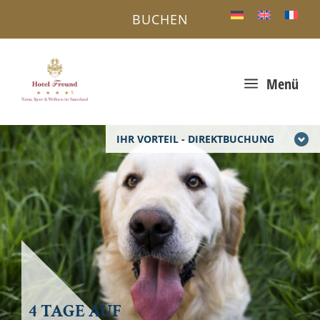
BUCHEN
a
Menü
IHR VORTEIL - DIREKTBUCHUNG
4 TAGE AUF