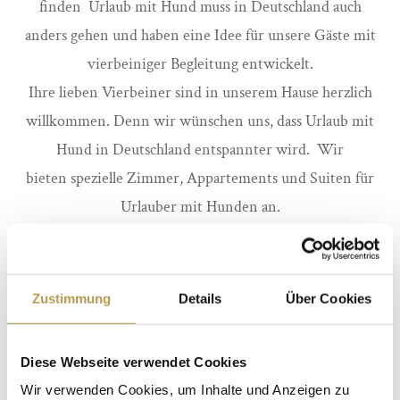
finden Urlaub mit Hund muss in Deutschland auch
anders gehen und haben eine Idee für unsere Gäste mit
vierbeiniger Begleitung entwickelt.
Ihre lieben Vierbeiner sind in unserem Hause herzlich
willkommen. Denn wir wünschen uns, dass Urlaub mit
Hund in Deutschland entspannter wird. Wir
bieten spezielle Zimmer, Appartements und Suiten für
Urlauber mit Hunden an.
Unsere Gäste mit treuem Begleiter finden während
ihres Urlaubs mit Hund in Deutschland in
unserem Waidmanns Eck ein gemütliches Plätzchen zum
Zustimmung
Details
Über Cookies
Speisen, wir bitten um Verständnis, dass die anderen
Restaurants nicht für Hunde zugänglich sind.
Diese Webseite verwendet Cookies
Auch ab der Hoteltür verfügen wir über ideale
Wir verwenden Cookies, um Inhalte und Anzeigen zu