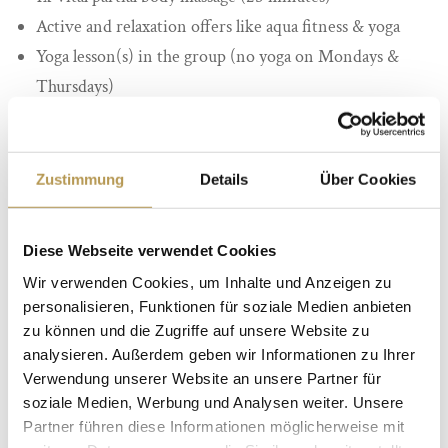
Active and relaxation offers like aqua fitness & yoga
Yoga lesson(s) in the group (no yoga on Mondays &
Thursdays)
Orkeland SPA (2.700sqm) Relaxation worlds with
light-flooded rest oases & view into the wellness
garden
Zustimmung
Details
Über Cookies
Indoor & outdoor pool (26 degrees heated all year
round)
Diese Webseite verwendet Cookies
FREUNDs beach garden with beach chairs and sand
Wir verwenden Cookies, um Inhalte und Anzeigen zu
dunes
personalisieren, Funktionen für soziale Medien anbieten
Bathrobe, wellness bag and bath slippers in the room
zu können und die Zugriffe auf unsere Website zu
analysieren. Außerdem geben wir Informationen zu Ihrer
Parking lot directly at the hotel
Verwendung unserer Website an unsere Partner für
free wifi in your room
soziale Medien, Werbung und Analysen weiter. Unsere
Excellent hiking / biking / Nordic walking trails
Partner führen diese Informationen möglicherweise mit
directly from the hotel