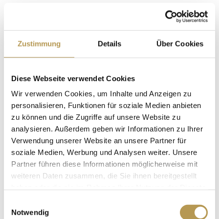
Übernachtungen inkl. Frühstück
Tägliches Arrangement-Abendessen
Yoga-Paket
Zustimmung
Details
Über Cookies
Welcome Drink
kostenfreie Nutzung von Schwimmbad und
Diese Webseite verwendet Cookies
Saunalandschaft
Wir verwenden Cookies, um Inhalte und Anzeigen zu
kostenfreie Nutzung von Fitnessbereich
personalisieren, Funktionen für soziale Medien anbieten
Wellnesstasche mit Bademantel, Badeschlappen &
zu können und die Zugriffe auf unsere Website zu
Handtücher für den Ihren Aufenthalt
analysieren. Außerdem geben wir Informationen zu Ihrer
Verwendung unserer Website an unsere Partner für
kostenfreies WLAN
soziale Medien, Werbung und Analysen weiter. Unsere
Partner führen diese Informationen möglicherweise mit
Das Retreat beeinhaltet alle FREUND Inklusivleistungen
weiteren Daten zusammen, die Sie ihnen bereitgestellt
sowie die Halbpension.
haben oder die sie im Rahmen Ihrer Nutzung der Dienste
Übernachtungen:
3
Nächte
gesammelt haben.
Einwilligungsauswahl
Preis:
ab 571 Euro
Notwendig