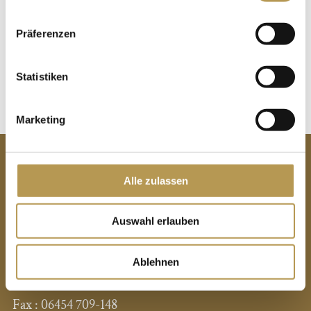
Reisezeitraum: 16. bis 19. April 2023
Präferenzen
JETZT BUCHEN
Statistiken
Marketing
KONTAKT
Alle zulassen
Hotel Freund
Auswahl erlauben
Sauerlandstraße 6
34516 Oberorke
Ablehnen
Telefon :
06454 709 - 0
Fax :
06454 709-148