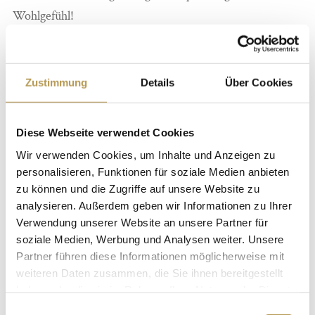
Wohlgefühl!
Übernachtungen inkl. Frühstück
Tägliches Arrangement-Abendessen
Zustimmung
Details
Über Cookies
Yoga-Paket
Welcome Drink
Diese Webseite verwendet Cookies
kostenfreie Nutzung von Schwimmbad und
Wir verwenden Cookies, um Inhalte und Anzeigen zu
Saunalandschaft
personalisieren, Funktionen für soziale Medien anbieten
kostenfreie Nutzung von Fitnessbereich
zu können und die Zugriffe auf unsere Website zu
Wellnesstasche mit Bademantel, Badeschlappen &
analysieren. Außerdem geben wir Informationen zu Ihrer
Handtücher für den Ihren Aufenthalt
Verwendung unserer Website an unsere Partner für
soziale Medien, Werbung und Analysen weiter. Unsere
kostenfreies WLAN
Partner führen diese Informationen möglicherweise mit
weiteren Daten zusammen, die Sie ihnen bereitgestellt
Das Retreat beeinhaltet alle FREUND Inklusivleistungen
haben oder die sie im Rahmen Ihrer Nutzung der Dienste
sowie die Halbpension.
gesammelt haben.
Einwilligungsauswahl