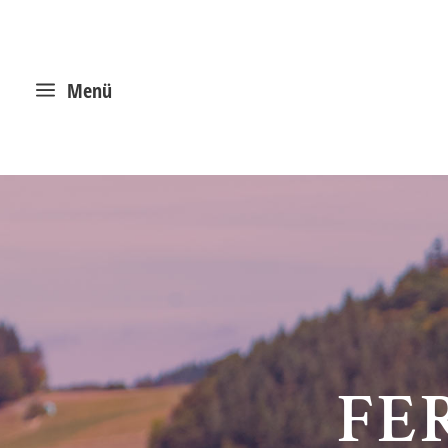
a
Menü
FE