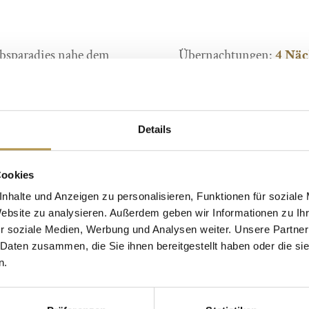
ubsparadies nahe dem
Übernachtungen:
4 Näc
Preis:
ab 568 Euro
Reisezeitraum: ganzjähr
Details
r Appartement mit
JETZT BUCHEN
Cookies
nhalte und Anzeigen zu personalisieren, Funktionen für soziale
pielen
Website zu analysieren. Außerdem geben wir Informationen zu I
r soziale Medien, Werbung und Analysen weiter. Unsere Partner
 Daten zusammen, die Sie ihnen bereitgestellt haben oder die s
ponys Tim & Tom
n.
s & Yoga*
lichtdurchfluteten