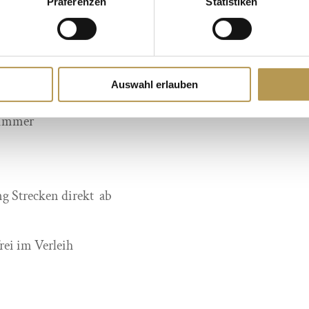
Präferenzen
Statistiken
 verschiedene Saunen
itten in der Natur
Auswahl erlauben
anddünen
Zimmer
g Strecken direkt ab
ei im Verleih