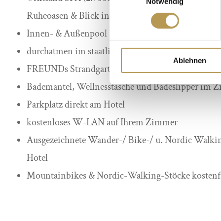
Notwendig
Ruheoasen & Blick in den Wellnessgarten
Innen- & Außenpool (26 Grad ganzjährig beheizt),
durchatmen im staatlich anerkannten Luftkurort m
Ablehnen
FREUNDs Strandgarten mit Strandkörben und S
Bademantel, Wellnesstasche und Badeslipper im 
Parkplatz direkt am Hotel
kostenloses W-LAN auf Ihrem Zimmer
Ausgezeichnete Wander-/ Bike-/ u. Nordic Walkin
Hotel
Mountainbikes & Nordic-Walking-Stöcke kostenfr