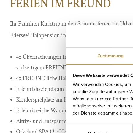
FERIEN IM FREUND
Ihr Familien Kurztrip in den Sommerferien im Urla
Edersee! Halbpension inklusive.
Zustimmung
4x Übernachtungen in einem Familienzimmer ode
vielseitigem FREUNDFrühstück vom Buffet
Diese Webseite verwendet 
4x FREUND’liche Halbpension
Wir verwenden Cookies, um I
Erlebnishazienda am Reitstall mit viel Platz zum S
und die Zugriffe auf unsere 
Kinderspielplatz am Hotel
Website an unsere Partner fü
möglicherweise mit weiteren
Erlebnisreiche Wanderungen mit unseren Zwerg
der Dienste gesammelt habe
Aktiv- und Entspannungsangebote wie Aquafitnes
Einwilligungsauswahl
Orkeland SPA (2.700qm) Entspannungswelten mit 