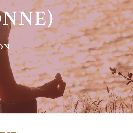
ONNE)
SON