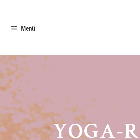
a
Menü
YOGA-R