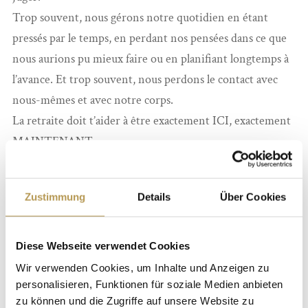
Trop souvent, nous gérons notre quotidien en étant
pressés par le temps, en perdant nos pensées dans ce que
nous aurions pu mieux faire ou en planifiant longtemps à
l’avance. Et trop souvent, nous perdons le contact avec
nous-mêmes et avec notre corps.
La retraite doit t’aider à être exactement ICI, exactement
MAINTENANT.
Programme
Vendredi
Zustimmung
Details
Über Cookies
Arrivée individuelle à partir de 15h00
17h00-19h00 Méditation et Vinyasa Yoga
Diese Webseite verwendet Cookies
Wir verwenden Cookies, um Inhalte und Anzeigen zu
Samedi
personalisieren, Funktionen für soziale Medien anbieten
8h30 -10h00 Méditation et Vinyasa Yoga
zu können und die Zugriffe auf unsere Website zu